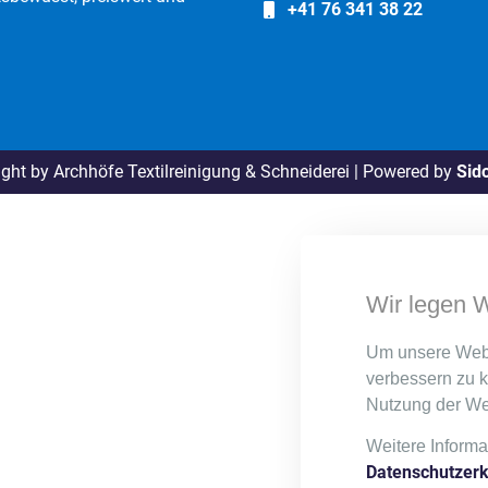
+41 76 341 38 22
ght by Archhöfe Textilreinigung & Schneiderei | Powered by
Sid
Wir legen W
Um unsere Webse
verbessern zu 
Nutzung der We
Weitere Informa
Datenschutzerk