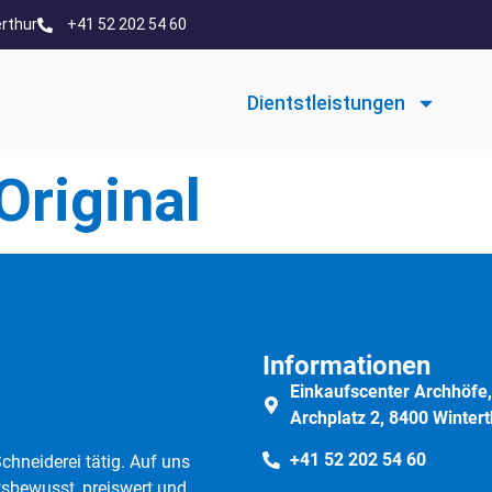
erthur
+41 52 202 54 60
Dientstleistungen
Original
Informationen
Einkaufscenter Archhöfe,
Archplatz 2, 8400 Wintert
+41 52 202 54 60
Schneiderei tätig. Auf uns
ätsbewusst, preiswert und