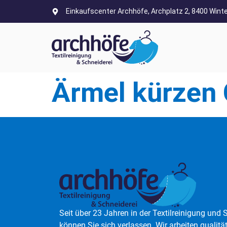
Einkaufscenter Archhöfe, Archplatz 2, 8400 Wint
Ärmel kürzen 
Seit über 23 Jahren in der Textilreinigung und 
können Sie sich verlassen. Wir arbeiten qualit